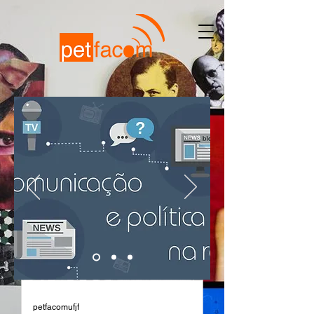
petfacomufjf