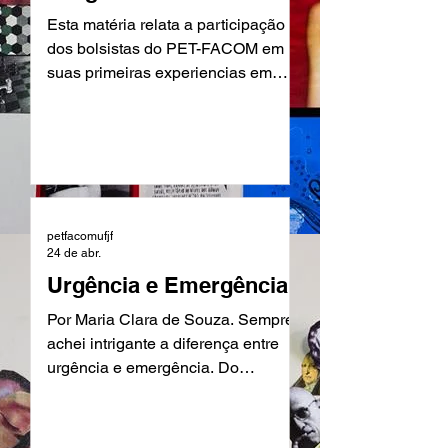
na formação dos
do relacionamento e a se
Esta matéria relata a participação
estudantes da
dos bolsistas do PET-FACOM em
Facom/UFJF.
suas primeiras experiencias em
congressos.
petfacomufjf
24 de abr.
Urgência e Emergência
Por Maria Clara de Souza. Sempre
achei intrigante a diferença entre
urgência e emergência. Do
dicionário, urgência configura-se
como uma situação grave, porém
sem risco de morte. Emergência é