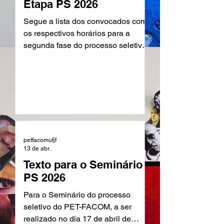
Etapa PS 2026
minutos para debate, no dia 17
(sexta-feira) na sala do PET,
Segue a lista dos convocados com
segundo a ordem: Ti
os respectivos horários para a
segunda fase do processo seletivo
que ocorrerá nesta quarta-feira, dia
15 de abril. A entrevista ocorrerá na
sala do PET, no terceiro andar da
FACOM. ATENÇÃO: Candidatos
suscetíveis à espera. Agradecemos
todos que participaram! Aos que
não se classificaram, não desistam!
Estamos sempre abrindo novos
petfacomufjf
13 de abr.
processos, fiquem de olho nas
Texto para o Seminário
nossas redes sociais. Alessandra
PS 2026
Teixeira Zille - 14:30 João Deiss de
Farias Nascimen
Para o Seminário do processo
seletivo do PET-FACOM, a ser
realizado no dia 17 de abril de