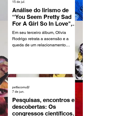
15 de jul.
Análise do lirismo de
“You Seem Pretty Sad
For A Girl So In Love",
de Olivia Rodrigo.
Em seu terceiro álbum, Olivia
Rodrigo retrata a ascensão e a
queda de um relacionamento
amoroso entre duas pessoas jovens
de uma forma extremamente íntima
e confessional. Esse estilo de
escrita mais pessoal já é assinatura
na composição de Olivia, porém em
“You Seem Pretty Sad For A Girl So
petfacomufjf
In Love" tal lógica encontra o seu
7 de jun.
ápice, ao meu ver. O álbum é
Pesquisas, encontros e
dividido entre duas partes e uma
descobertas: Os
música de transição, a primeira
congressos científicos
parte marcando a época “dourada”