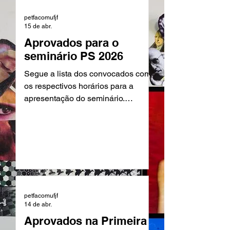
Voluntários: João Deiss.
petfacomufjf
15 de abr.
Aprovados para o
seminário PS 2026
Segue a lista dos convocados com
os respectivos horários para a
apresentação do seminário.
Agradecemos a participação de
todos! Aos que não foram
classificados, não desistam!
Estamos sempre abrindo novos
processos, fiquem de olho em
nossas redes sociais. Com base no
texto postado na segunda-feira,
cada candidato deverá apresentar o
petfacomufjf
14 de abr.
seminário, dentro de um período de
Aprovados na Primeira
15 minutos de apresentação e 5