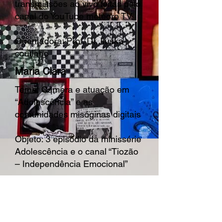
transmissões ao vivo feitas pelo
canal do YouTube meteoro TV.
Orientadora: Prof. Dr. Iluska
coutinho
Maria Clara
Tema: Câmera e atuação em
“Adolescência” e as
comunidades misóginas digitais
Objeto: 3 episódio da minissérie
Adolescência e o canal “Tiozão
– Independência Emocional”
Orientador: Prof. Dr. Nilson
Alvarenga
Maria Fernanda