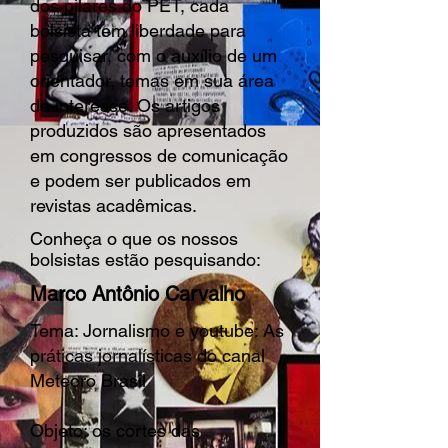
dos pilares do PET, cada
bolsista tem liberdade para
pesquisar, com o auxílio de um
orientador, temas em sua área
de interesse. Os artigos
produzidos são apresentados
em congressos de comunicação
e podem ser publicados em
revistas acadêmicas.
Conheça o que os nossos
bolsistas estão pesquisando:
Marco Antônio Carvalho
Tema: Jornalismo e youtube: As
práticas jornalísticas do canal
Meteoro Brasil
Objeto: os cortes das