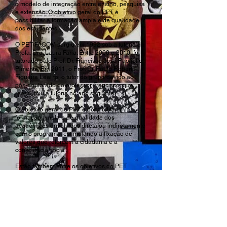
o modelo de integração entre ensino, pesquisa
e extensão. O objetivo geral do PET é
possibilitar a formação ampla e de qualidade
dos estudantes.
O PET FACOM surgiu em 1992 sob a tutoria da
Profa. Dra. Laura Faria. Entre 2000 e 2010, foi
tutorado pelo Prof. Dr. Francisco José Paoliello
Pimenta. Em 2011, o Prof. Dr. Paulo Roberto
Figueira Leal foi o tutor do grupo devido ao
pós-doutorado do professor Francisco, que
reassumiu a tutoria no ano seguinte.
O objetivo geral do PET é possibilitar a
formação ampla e de qualidade dos
acadêmicos envolvidos direta ou indiretamente
com o programa, estimulando a fixação de
valores que reforcem a cidadania e a
consciência social.
Estão também entre os objetivos do PET
promover uma contínua interação entre os
estudantes e os corpos docentes e discentes
da graduação e estimular a melhoria do ensino
através da atuação dos bolsistas, tutor e
colaboradores como agentes multiplicadores
de conhecimento. São realizados então grupos
de estudo, eventos, palestras, seminários,