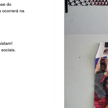
ase do 
a ocorrerá na 
istam! 
sociais.