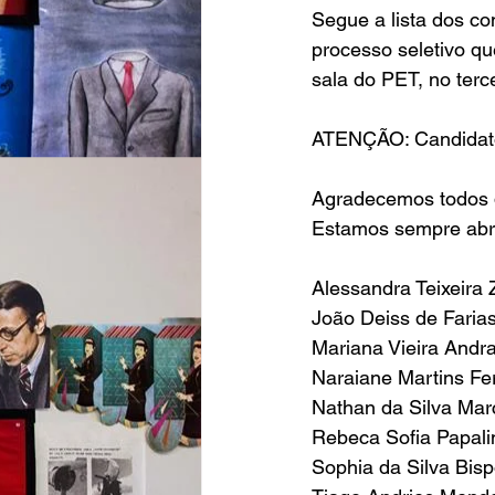
Segue a lista dos c
processo seletivo que
sala do PET, no ter
ATENÇÃO: Candidatos
Agradecemos todos q
Estamos sempre abri
Alessandra Teixeira Z
João Deiss de Faria
Mariana Vieira Andra
Naraiane Martins Fer
Nathan da Silva Marc
Rebeca Sofia Papalin
Sophia da Silva Bisp