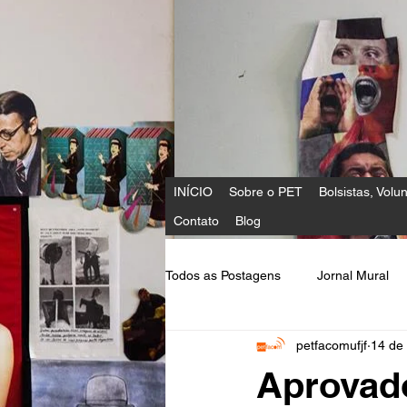
INÍCIO
Sobre o PET
Bolsistas, Volun
Contato
Blog
Todos as Postagens
Jornal Mural
petfacomufjf
14 de 
Comunicação e Política na Rede
Aprovado