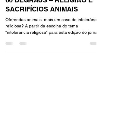
18 de jun. de 2019
4 min de leitura
60 DEGRAUS – RELIGIÃO E
SACRIFÍCIOS ANIMAIS
Oferendas animais: mais um caso de intolerância
religiosa? A partir da escolha do tema
“intolerância religiosa” para esta edição do jornal
mural, tornou-se evidente que seria interessante
entender e analisar, nessa perspectiva, o que
significou a decisão do Supremo Tribunal Federal
(STF) de constitucionalizar, em 28 de março
último, oferendas animais em cultos religiosos e
os motivos pelos quais essa atitude teve tanta
repercussão nas redes sociais. O caso começou
quando cheg