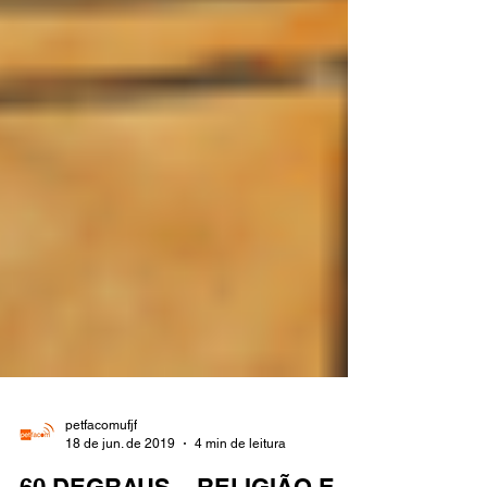
petfacomufjf