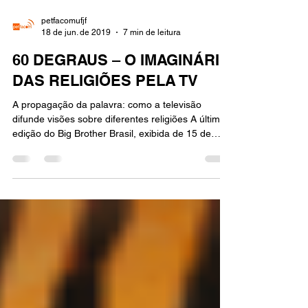
petfacomufjf
18 de jun. de 2019
7 min de leitura
60 DEGRAUS – O IMAGINÁRIO
DAS RELIGIÕES PELA TV
A propagação da palavra: como a televisão
difunde visões sobre diferentes religiões A última
edição do Big Brother Brasil, exibida de 15 de
janeiro a 12 de abril de 2019, trouxe consigo
diversas controvérsias e, ao mesmo tempo, abriu
espaço para algumas discussões sobre um
assunto muitas vezes ignorado. A vitória da
mineira Paula Von Sperling, com 61,09% dos
votos, deixou o debate sobre a intolerância
religiosa, muitas vezes esquecido, novamente em
evidência. As polêmicas sob