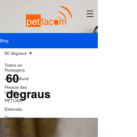
Blog
60 degraus
Todos as
Postagens
60
Jornal Mural
Pessoa das
degraus
coisas
PETCAST
Extensão
Dissensos
60 degraus
Comunicação