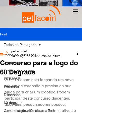
Post
Todos as Postagens
petfacomufjf
Todos as Postagens
13 de ago. de 2018
1 min de leitura
Concurso para a logo do
Jornal Mural
60 Degraus
Pessoa das coisas
PETCAST
O PET Facom está lançando um novo 
projeto de extensão e precisa da sua 
Extensão
ajuda para criar um logotipo. Podem 
Dissensos
participar deste concurso discentes, 
60 degraus
docentes, pesquisadores posdoc, 
funcionários, técnicos administrativos e 
Comunicação e Política na Rede