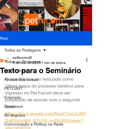
Post
Todos as Postagens
petfacomufjf
Todos as Postagens
5 de mai. de 2025
1 min de leitura
Texto para o Seminário
Jornal Mural
O seminário a ser realizado como 
Pessoa das coisas
última etapa do processo seletivo para 
PETCAST
ingresso no Pet Facom deve ser 
Extensão
preparado de acordo com o seguinte 
Dissensos
texto: 
https://drive.google.com/file/d/1cpJzJB9
60 degraus
Sd8SkijsW4_E7y1N_yr4SOQj5/view?
Comunicação e Política na Rede
usp=sharing