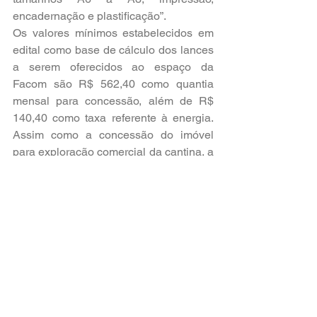
encadernação e plastificação”.
Os valores mínimos estabelecidos em 
edital como base de cálculo dos lances 
a serem oferecidos ao espaço da 
Facom são R$ 562,40 como quantia 
mensal para concessão, além de R$ 
140,40 como taxa referente à energia. 
Assim como a concessão do imóvel 
para exploração comercial da cantina, a 
licença para os serviços de cópias 
durarão, inicialmente, 12 meses, 
renováveis, sob a mesma base, em até 
60.
O processo licitatório, número 20/2018 , 
contemplou, ainda, as faculdades de 
Engenharia e Arquitetura, Serviço 
Social, Odontologia, Economia, 
Educação Física, Direito, Educação, 