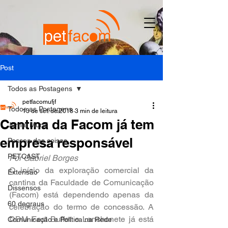
Post
Todos as Postagens
petfacomufjf
Todos as Postagens
13 de set. de 2018
3 min de leitura
Cantina da Facom já tem
Jornal Mural
empresa responsável
Pessoa das coisas
PETCAST
Por Gabriel Borges
O início da exploração comercial da 
Extensão
cantina da Faculdade de Comunicação 
Dissensos
(Facom) está dependendo apenas da 
60 degraus
celebração do termo de concessão. A 
DDM Fest Buffet e Lanchonete já está 
Comunicação e Política na Rede